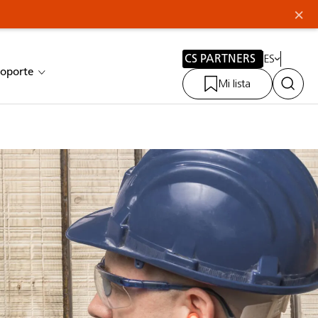
×
CS PARTNERS
ES
oporte
Mi lista
Link 2