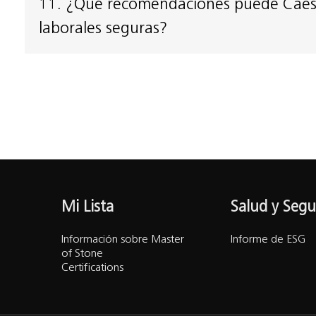
11. ¿Qué recomendaciones puede Caesar
laborales seguras?
Mi Lista
Salud y Segu
Información sobre Master
Informe de ESG
of Stone
Certifications